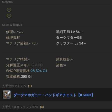
Materia
Craft & Repair
修理レベル
革細工師 Lv 84～
修理資材
ダークマターG8
マテリア装着レベル
クラフター Lv 94～
マテリア精製:
○
武具投影:
○
分解適正スキル:
663.00
染色:
○
SHOP販売価格:
28,524 Gil
買取価格:
390 Gil
入手元のアイテム
(
1
)
ダークマホガニー・ハンドギアチェスト【ILv663】
入手先 : 販売ショップNPC
(
4
)