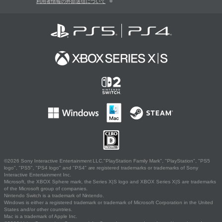
利用者情報の外部送信について
©2026 Sony Interactive Entertainment LLC."PlayStation Family Mark", "PlayStation", "PS5
logo", "PS5", "PS4 logo" and "PS4" are registered trademarks or trademarks of Sony
Interactive Entertainment Inc.
Microsoft, the XBOX Sphere mark, the Series X|S logo and XBOX Series X|S are trademarks
of the Microsoft group of companies.
Nintendo Switch is a trademark of Nintendo.
Windows is either a registered trademark or trademark of Microsoft Corporation in the United
States and/or other countries.
Mac is a trademark of Apple Inc.