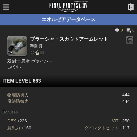
エオルゼアデータベース
0
0
ブラーシャ・スカウトアームレット
手防具
双剣士 忍者 ヴァイパー
Lv 94～
ITEM LEVEL 663
物理防御力
444
魔法防御力
444
Bonuses
DEX
+226
VIT
+250
意思力
+166
ダイレクトヒット
+117