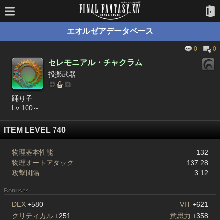
エオルゼアデータベース
0
0
セレモニアル・チャクラム
投擲武器
踊り子
Lv 100～
ITEM LEVEL 740
物理基本性能
132
物理オートアタック
137.28
攻撃間隔
3.12
Bonuses
DEX
+580
VIT
+621
クリティカル
+251
意思力
+358