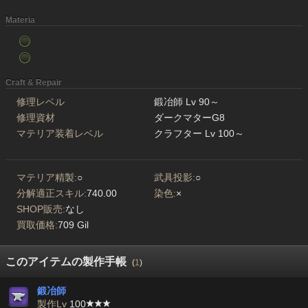
Materia
Craft & Repair
修理レベル
鍛冶師 Lv 90～
修理資材
ダークマターG8
マテリア装着レベル
クラフター Lv 100～
マテリア精製:
○
武具投影:
○
分解適正スキル:
740.00
染色:
×
SHOP販売:
なし
買取価格:
709 Gil
このアイテムの製作手帳
(
1
)
鍛冶師
製作Lv
100