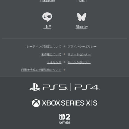
Instagram
Twitch
LINE
Bluesky
レーティング制度について
プライバシーポリシー
著作権について
サポートセンター
ライセンス
ルール＆ポリシー
利用者情報の外部送信について