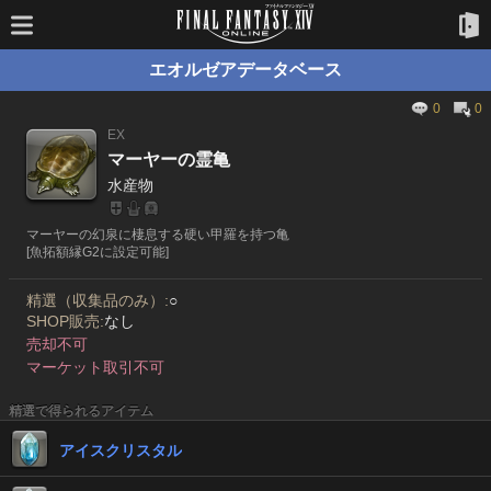
エオルゼアデータベース
0
0
EX
マーヤーの霊亀
水産物
マーヤーの幻泉に棲息する硬い甲羅を持つ亀
[魚拓額縁G2に設定可能]
精選（収集品のみ）:
○
SHOP販売:
なし
売却不可
マーケット取引不可
精選で得られるアイテム
アイスクリスタル