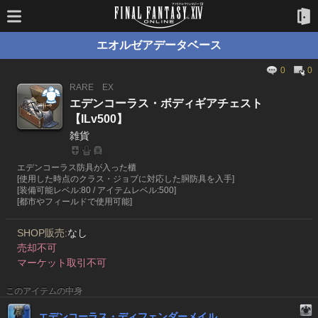
エオルゼアデータベース
0
0
RARE
EX
エデンコーラス・ボディギアチェスト
【ILv500】
雑貨
エデンコーラス防具が入った櫃
[使用した時点のクラス・ジョブに対応した胴防具を入手]
[装備可能レベル:80 / アイテムレベル:500]
[都市やフィールドで使用可能]
SHOP販売:
なし
売却不可
マーケット取引不可
このアイテムの中身
エデンコーラス・ディフェンダーメイル