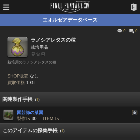
エオルゼアデータベース
0
0
ラノシアレタスの種
栽培用品
栽培用のラノシアレタスの種
SHOP販売:
なし
買取価格:
1 Gil
関連製作手帳
(
1
)
園芸師の菜園
製作Lv
30
ITEM Lv
-
このアイテムの採集手帳
(
1
)