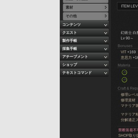
ITEM LEV
素材
その他
コンテンツ
クエスト
幻術士 白
Lv 90～
製作手帳
Bonuses
採集手帳
VIT
+169
アチーブメント
意思力
+1
ショップ
Materia
テキストコマンド
Craft & Repa
修理レベ
修理資材
マテリア
マテリア精
分解適正ス
禁断装着不
SHOP取り