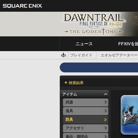
ニュース
FFXIVを
プレイガイド
エオルゼアデータベー
検索結果
アイテム
武器
道具
防具
アクセサリ
薬品・調理品