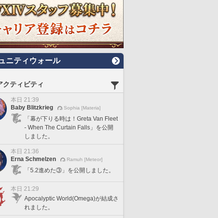
ュニティウォール
アクティビティ
本日 21:39
Baby Blitzkrieg
Sophia [Materia]
「幕が下りる時は！Greta Van Fleet
- When The Curtain Falls」を公開
しました。
本日 21:36
Erna Schmelzen
Ramuh [Meteor]
「5.2進めた③」を公開しました。
本日 21:29
Apocalyptic World(Omega)が結成さ
れました。