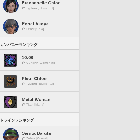
Fransabelle Chloe
Typhon [Elemental]
Ennet Akoya
Fenrir [Gaia]
カンパニーランキング
10:00
Gungnir [Elemental]
Fleur Chloe
Typhon [Elemental]
Metal Woman
Titan [Mana]
トラインランキング
Saruta Baruta
Zalera [Crystal]