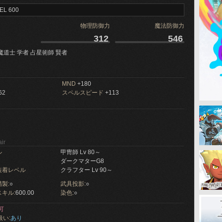
EL 600
物理防御力
魔法防御力
312
546
魔道士 学者 占星術師 賢者
MND
+180
62
スペルスピード
+113
ir
ル
甲冑師 Lv 80～
ダークマターG8
装着レベル
クラフター Lv 90～
製:
○
武具投影:
○
キル:
600.00
染色:
○
可
扱い:
あり