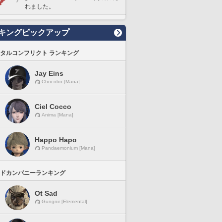
れました。
キングピックアップ
タルコンフリクト ランキング
Jay Eins
Chocobo [Mana]
Ciel Cocco
Anima [Mana]
Happo Hapo
Pandaemonium [Mana]
ドカンパニーランキング
Ot Sad
Gungnir [Elemental]