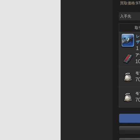
買取価格:
97
入手先
取
レ
ザ
1
ア
1
モ
7
モ
7