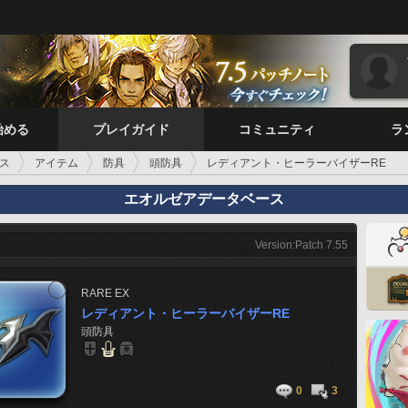
始める
プレイガイド
コミュニティ
ラ
ス
アイテム
防具
頭防具
レディアント・ヒーラーバイザーRE
エオルゼアデータベース
Version:Patch 7.55
RARE
EX
レディアント・ヒーラーバイザーRE
頭防具
0
3