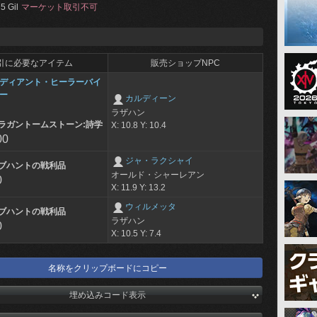
5 Gil
マーケット取引不可
引に必要なアイテム
販売ショップNPC
ディアント・ヒーラーバイ
ー
カルディーン
ラザハン
ラガントームストーン:詩学
X: 10.8 Y: 10.4
00
ジャ・ラクシャイ
ブハントの戦利品
オールド・シャーレアン
0
X: 11.9 Y: 13.2
ウィルメッタ
ブハントの戦利品
ラザハン
0
X: 10.5 Y: 7.4
名称をクリップボードにコピー
埋め込みコード表示