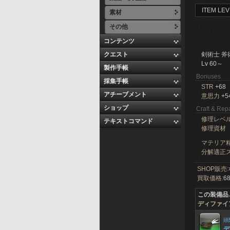
ITEM LEV
素材
その他
コンテンツ
クエスト
剣術士 斧
Lv 60～
製作手帳
Bonuses
採集手帳
STR
+68
アチーブメント
意思力
+5
ショップ
Craft & Repa
修理レベ
テキストコマンド
修理資材
マテリア精
分解適正ス
SHOP販売:
買取価格:
68
この装備品
ディファイ
頭
デ