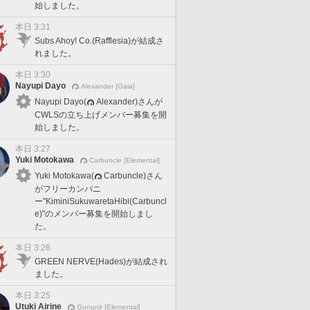
始しました。
本日 3:31
Subs Ahoy! Co.(Rafflesia)が結成さ
れました。
本日 3:30
Nayupi Dayo
Alexander [Gaia]
Nayupi Dayo(
Alexander)さんが
CWLSの立ち上げメンバー募集を開
始しました。
本日 3:27
Yuki Motokawa
Carbuncle [Elemental]
Yuki Motokawa(
Carbuncle)さん
がフリーカンパニ
ー"KiminiSukuwaretaHibi(Carbuncl
e)"のメンバー募集を開始しまし
た。
本日 3:26
GREEN NERVE(Hades)が結成され
ました。
本日 3:25
Utuki Airine
Gungnir [Elemental]