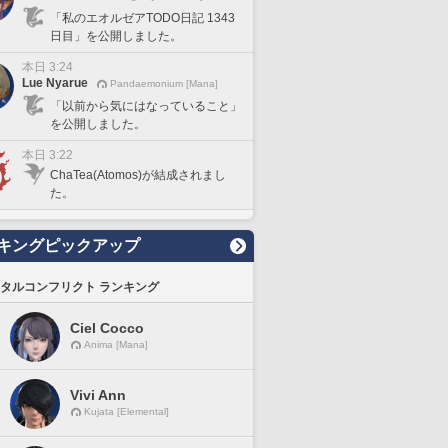
「私のエオルゼアTODO日記 1343
日目」を公開しました。
本日 3:24
Lue Nyarue
Pandaemonium [Mana]
「以前から気にはなっていること」
を公開しました。
本日 3:22
ChaTea(Atomos)が結成されまし
た。
キングピックアップ
タルコンフリクト ランキング
Ciel Cocco
Anima [Mana]
Vivi Ann
Kujata [Elemental]