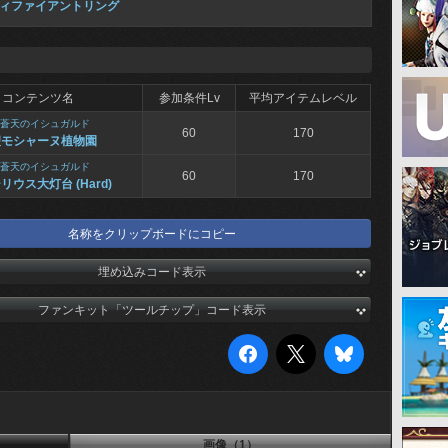
ィファイアントリング
コンテンツ名
参加条件Lv
平均アイテムレベル
蒼天のイシュガルド
60
170
聖モシャーヌ植物園
蒼天のイシュガルド
60
170
リウス大灯台 (Hard)
名称をクリップボードにコピー
埋め込みコード表示
ファンキット「ツールチップ」コード表示
画像（1）