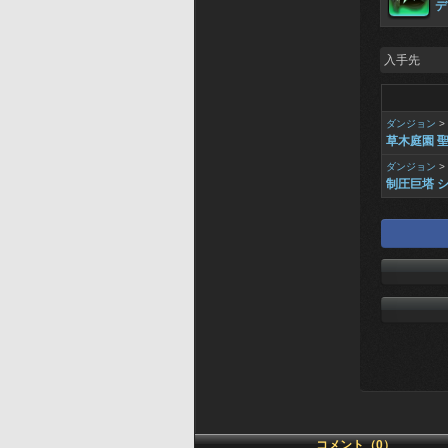
デ
入手先
ダンジョン
>
草木庭園 
ダンジョン
>
制圧巨塔 シ
コメント（0）