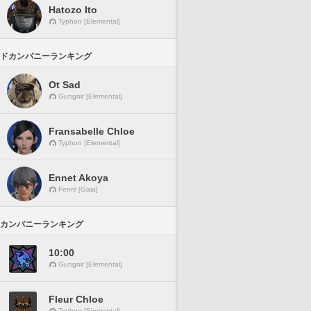
Hatozo Ito
Typhon [Elemental]
ドカンパニーランキング
Ot Sad
Gungnir [Elemental]
Fransabelle Chloe
Typhon [Elemental]
Ennet Akoya
Fenrir [Gaia]
カンパニーランキング
10:00
Gungnir [Elemental]
Fleur Chloe
Typhon [Elemental]