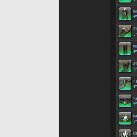
胴
デ
手
デ
脚
デ
足
デ
耳
デ
首
デ
腕
デ
指