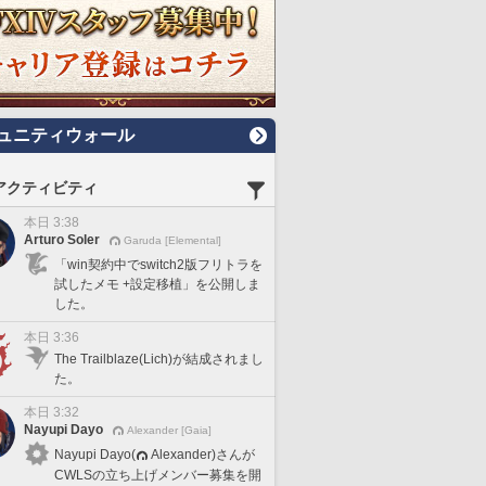
ュニティウォール
アクティビティ
本日 3:38
Arturo Soler
Garuda [Elemental]
「win契約中でswitch2版フリトラを
試したメモ +設定移植」を公開しま
した。
本日 3:36
The Trailblaze(Lich)が結成されまし
た。
本日 3:32
Nayupi Dayo
Alexander [Gaia]
Nayupi Dayo(
Alexander)さんが
CWLSの立ち上げメンバー募集を開