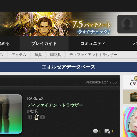
始める
プレイガイド
コミュニティ
ラ
ス
アイテム
防具
脚防具
ディファイアントトラウザー
エオルゼアデータベース
Version:Patch 7.55
RARE
EX
ディファイアントトラウザー
脚防具
0
1