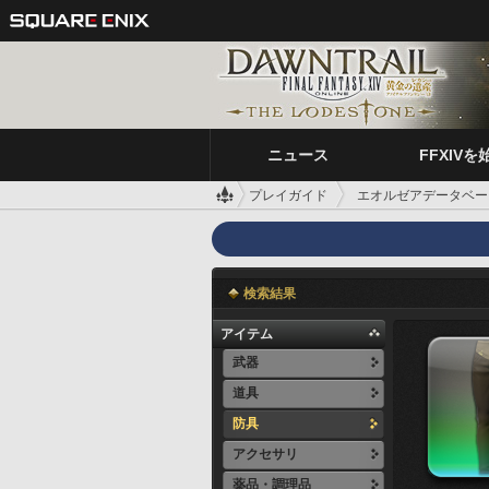
ニュース
FFXIVを
プレイガイド
エオルゼアデータベー
検索結果
アイテム
武器
道具
防具
アクセサリ
薬品・調理品