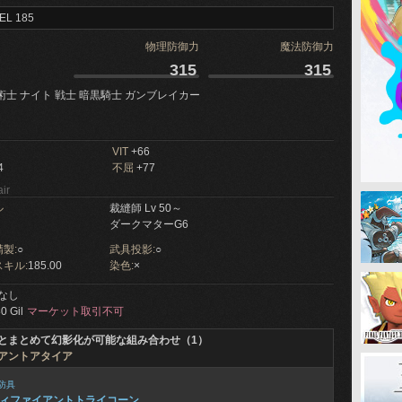
EL 185
物理防御力
魔法防御力
315
315
術士 ナイト 戦士 暗黒騎士 ガンブレイカー
VIT
+66
4
不屈
+77
ir
ル
裁縫師 Lv 50～
ダークマターG6
製:
○
武具投影:
○
キル:
185.00
染色:
×
なし
0 Gil
マーケット取引不可
とまとめて幻影化が可能な組み合わせ（1）
アントアタイア
防具
ィファイアントトライコーン