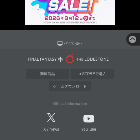
パソコン版へ
関連商品
e-STOREで購入
ゲームダウンロード
Official Information
/
X
News
YouTube