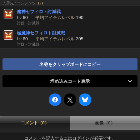
入手先 : コンテンツ
(
2
)
魔神セフィロト討滅戦
Lv
60
平均アイテムレベル
190
討伐・討滅戦
極魔神セフィロト討滅戦
Lv
60
平均アイテムレベル
205
討伐・討滅戦
名称をクリップボードにコピー
埋め込みコード表示
コメント（0）
画像（0）
コメントを記入するにはログインが必要です。