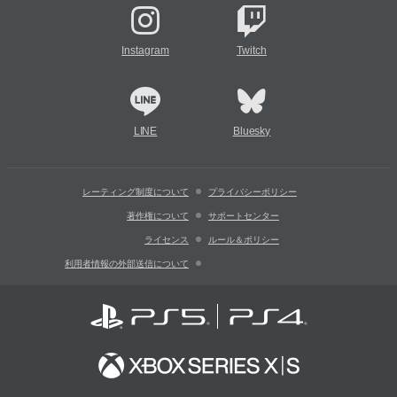
Instagram
Twitch
LINE
Bluesky
レーティング制度について
プライバシーポリシー
著作権について
サポートセンター
ライセンス
ルール＆ポリシー
利用者情報の外部送信について