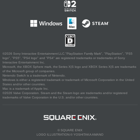
©2026 Sony Interactive Entertainment LLC."PlayStation Family Mark", "PlayStation", "PS5
logo", "PS5", "PS4 logo" and "PS4" are registered trademarks or trademarks of Sony
Interactive Entertainment Inc.
Microsoft, the XBOX Sphere mark, the Series X|S logo and XBOX Series X|S are trademarks
of the Microsoft group of companies.
Nintendo Switch is a trademark of Nintendo.
Windows is either a registered trademark or trademark of Microsoft Corporation in the United
States and/or other countries.
Mac is a trademark of Apple Inc.
©2026 Valve Corporation. Steam and the Steam logo are trademarks and/or registered
trademarks of Valve Corporation in the U.S. and/or other countries.
© SQUARE ENIX
LOGO ILLUSTRATION:© YOSHITAKA AMANO