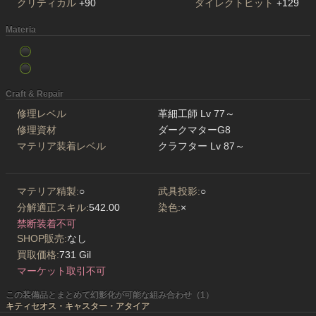
クリティカル
+90
ダイレクトヒット
+129
Materia
Craft & Repair
修理レベル
革細工師 Lv 77～
修理資材
ダークマターG8
マテリア装着レベル
クラフター Lv 87～
マテリア精製:
○
武具投影:
○
分解適正スキル:
542.00
染色:
×
禁断装着不可
SHOP販売:
なし
買取価格:
731 Gil
マーケット取引不可
この装備品とまとめて幻影化が可能な組み合わせ（1）
キティセオス・キャスター・アタイア