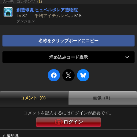
入手先 : コンテンツ
(
1
)
創造環境 ヒュペルボレア造物院
Lv
87
平均アイテムレベル
515
ダンジョン
名称をクリップボードにコピー
埋め込みコード表示
コメント（0）
画像（0）
コメントを記入するにはログインが必要です。
ログイン
足防具