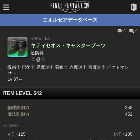
エオルゼアデータベース
0
0
RARE
EX
キティセオス・キャスターブーツ
足防具
呪術士 巴術士 黒魔道士 召喚士 赤魔道士 青魔道士 ピクトマン
サー
Lv 87～
ITEM LEVEL 542
物理防御力
258
魔法防御力
452
Bonuses
VIT
+125
INT
+135