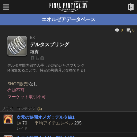
エオルゼアデータベース
0
0
EX
デルタスプリング
雑貨
デルタ空間内部で入手した謎めいたスプリング
[4個集めることで、特定の脚防具と交換できる]
SHOP販売:
なし
売却不可
マーケット取引不可
入手先 : コンテンツ
(
4
)
次元の狭間オメガ：デルタ編1
Lv
70
平均アイテムレベル
295
レイド