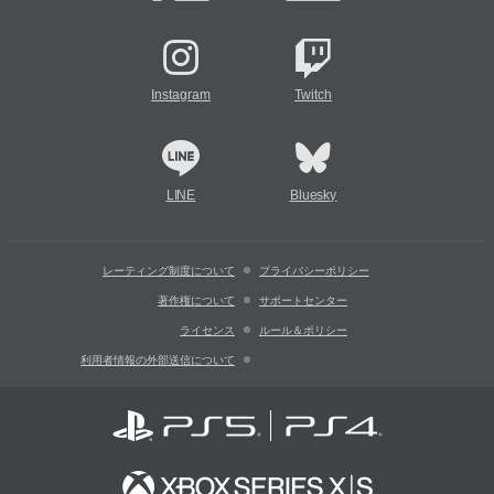
Instagram
Twitch
LINE
Bluesky
レーティング制度について
プライバシーポリシー
著作権について
サポートセンター
ライセンス
ルール＆ポリシー
利用者情報の外部送信について