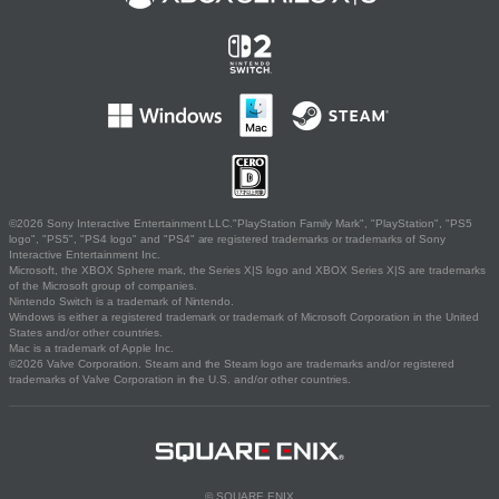
©2026 Sony Interactive Entertainment LLC."PlayStation Family Mark", "PlayStation", "PS5
logo", "PS5", "PS4 logo" and "PS4" are registered trademarks or trademarks of Sony
Interactive Entertainment Inc.
Microsoft, the XBOX Sphere mark, the Series X|S logo and XBOX Series X|S are trademarks
of the Microsoft group of companies.
Nintendo Switch is a trademark of Nintendo.
Windows is either a registered trademark or trademark of Microsoft Corporation in the United
States and/or other countries.
Mac is a trademark of Apple Inc.
©2026 Valve Corporation. Steam and the Steam logo are trademarks and/or registered
trademarks of Valve Corporation in the U.S. and/or other countries.
© SQUARE ENIX