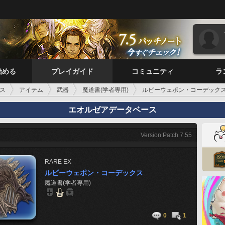
始める
プレイガイド
コミュニティ
ラ
ス
アイテム
武器
魔道書(学者専用)
ルビーウェポン・コーデック
エオルゼアデータベース
Version:Patch 7.55
RARE
EX
ルビーウェポン・コーデックス
魔道書(学者専用)
0
1