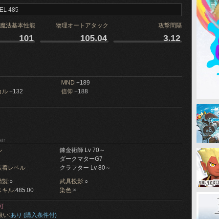
EL 485
魔法基本性能
物理オートアタック
攻撃間隔
101
105.04
3.12
MND
+189
カル
+132
信仰
+188
ir
ル
錬金術師 Lv 70～
ダークマターG7
装着レベル
クラフター Lv 80～
製:
○
武具投影:
○
キル:
485.00
染色:
×
可
扱い:
あり (購入条件付)