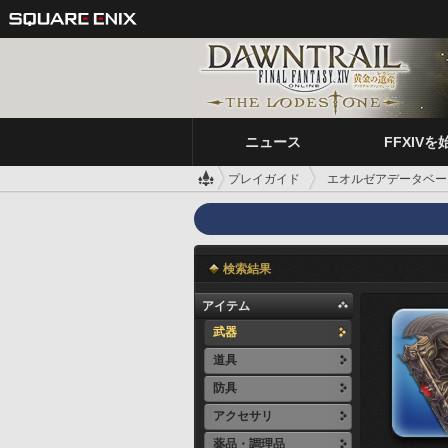
ニュース
FFXIVを
プレイガイド
エオルゼアデータベー
検索結果
アイテム
武器
道具
防具
アクセサリ
薬品・調理品