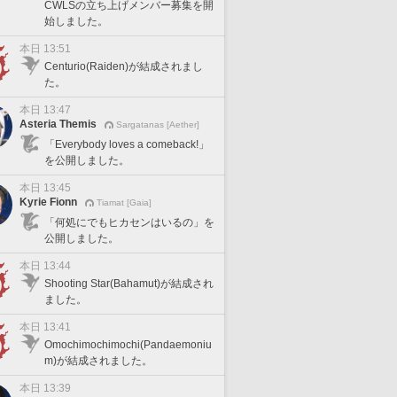
CWLSの立ち上げメンバー募集を開
始しました。
本日 13:51
Centurio(Raiden)が結成されまし
た。
本日 13:47
Asteria Themis
Sargatanas [Aether]
「Everybody loves a comeback!」
を公開しました。
本日 13:45
Kyrie Fionn
Tiamat [Gaia]
「何処にでもヒカセンはいるの」を
公開しました。
本日 13:44
Shooting Star(Bahamut)が結成され
ました。
本日 13:41
Omochimochimochi(Pandaemoniu
m)が結成されました。
本日 13:39