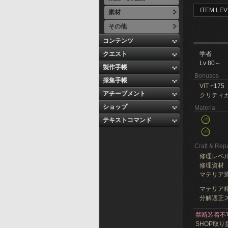
ITEM LEV
素材
その他
コンテンツ
クエスト
学者
Lv 80～
製作手帳
Bonuses
採集手帳
VIT
+175
アチーブメント
クリティ
ショップ
Materia
テキストコマンド
Craft & Repa
修理レベ
修理資材
マテリア
マテリア精
分解適正ス
禁断装着不
SHOP取り