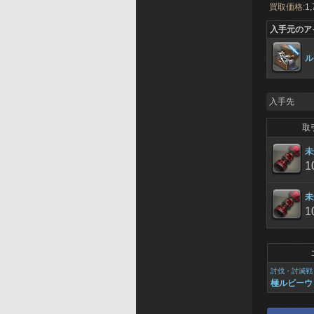
買取価格:
1,
入手元のア
ル
入手先
取
未
1
未
1
討伐・討滅戦
極ルビーウ