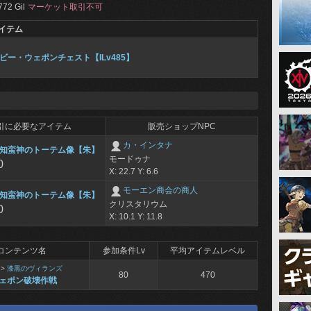
772 Gil
マーケット取引不可
イテム
ビー・ウェポンチェスト【ILv485】
引に必要なアイテム
販売ショップNPC
カ・インタナ
知蛮神のトーテム像【朱】
モードゥナ
0
X: 22.7 Y: 6.6
モーエン商会の商人
知蛮神のトーテム像【朱】
クリスタリウム
0
X: 10.1 Y: 11.8
コンテンツ名
参加条件Lv
平均アイテムレベル
>
漆黒のヴィランズ
80
470
ェポン破壊作戦