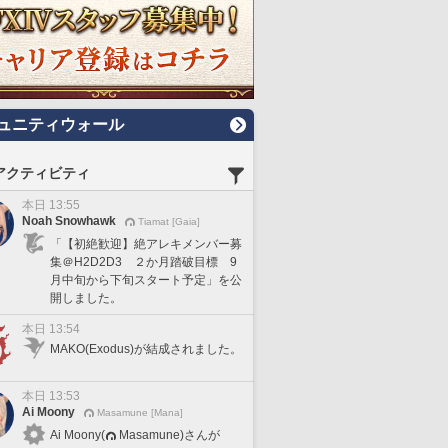
ュニティウォール
アクティビティ
本日 13:55
Noah Snowhawk
Tiamat [Gaia]
「【初絶歓迎】絶アレキメンバー募
集＠H2D2D3 ２か月踏破目標 9
月中旬から下旬スタート予定」を公
開しました。
本日 13:54
MAKO(Exodus)が結成されました。
本日 13:53
Ai Moony
Masamune [Mana]
Ai Moony(
Masamune)さんが