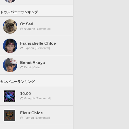
ドカンパニーランキング
Ot Sad
Gungnir [Elemental]
Fransabelle Chloe
Typhon [Elemental]
Ennet Akoya
Fenrir [Gaia]
カンパニーランキング
10:00
Gungnir [Elemental]
Fleur Chloe
Typhon [Elemental]