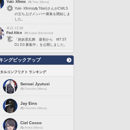
Yuki- Xfinns
Titan [Mana]
Yuki- Xfinns(
Titan)さんがCWLS
の立ち上げメンバー募集を開始しま
した。
本日 13:38
Pad Alice
Kujata [Elemental]
「絶妖星乱舞 最初から MT ST
D1 D3 募集中」を公開しました。
キングピックアップ
タルコンフリクト ランキング
Sensei Jyutusi
Chocobo [Mana]
Jay Eins
Chocobo [Mana]
Ciel Cocco
Anima [Mana]