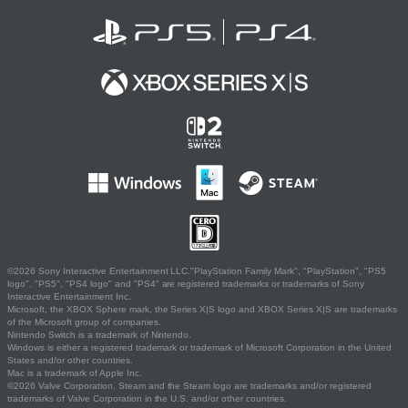
©2026 Sony Interactive Entertainment LLC."PlayStation Family Mark", "PlayStation", "PS5
logo", "PS5", "PS4 logo" and "PS4" are registered trademarks or trademarks of Sony
Interactive Entertainment Inc.
Microsoft, the XBOX Sphere mark, the Series X|S logo and XBOX Series X|S are trademarks
of the Microsoft group of companies.
Nintendo Switch is a trademark of Nintendo.
Windows is either a registered trademark or trademark of Microsoft Corporation in the United
States and/or other countries.
Mac is a trademark of Apple Inc.
©2026 Valve Corporation. Steam and the Steam logo are trademarks and/or registered
trademarks of Valve Corporation in the U.S. and/or other countries.