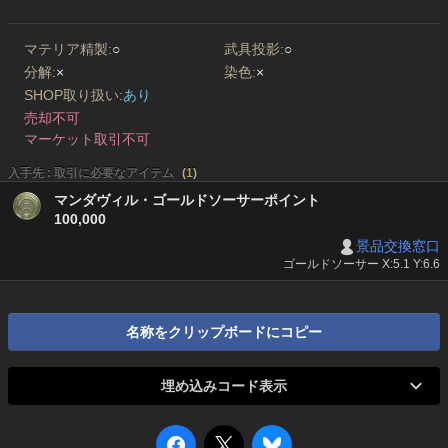
マテリア精製:
○
武具投影:
○
分解:
×
染色:
×
SHOP取り扱い:
あり
売却不可
マーケット取引不可
入手先 : 取引に必要なアイテム
(
1
)
マンダヴィル・ゴールドソーサーポイント
100,000
景品交換窓口
ゴールドソーサー X:5.1 Y:6.6
名称をクリップボードにコピー
埋め込みコード表示