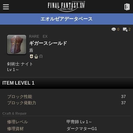
エオルゼアデータベース
0
2
RARE
EX
ギガースシールド
盾
剣術士 ナイト
Lv 1～
ITEM LEVEL 1
ブロック性能
37
ブロック発動力
37
Craft & Repair
修理レベル
甲冑師 Lv 1～
修理資材
ダークマターG1