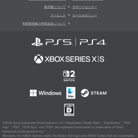
著作権について
サポートセンター
ライセンス
ルール＆ポリシー
利用者情報の外部送信について
©2026 Sony Interactive Entertainment LLC."PlayStation Family Mark", "PlayStation", "PS5
logo", "PS5", "PS4 logo" and "PS4" are registered trademarks or trademarks of Sony
Interactive Entertainment Inc.
Microsoft, the XBOX Sphere mark, the Series X|S logo and XBOX Series X|S are trademarks