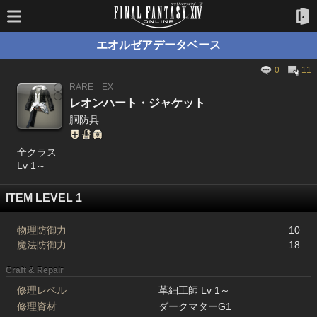
エオルゼアデータベース
0
11
RARE
EX
レオンハート・ジャケット
胴防具
全クラス
Lv 1～
ITEM LEVEL 1
物理防御力
10
魔法防御力
18
Craft & Repair
修理レベル
革細工師 Lv 1～
修理資材
ダークマターG1