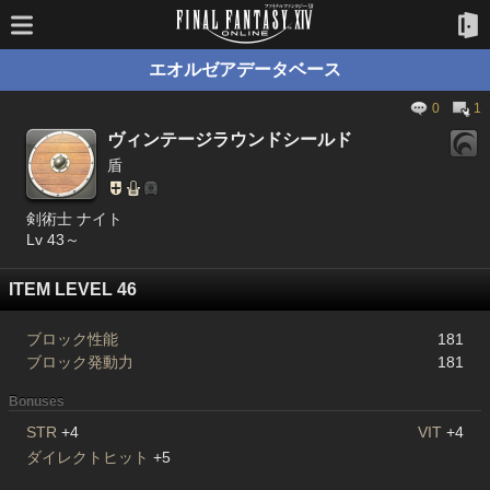
エオルゼアデータベース
0
1
ヴィンテージラウンドシールド
盾
剣術士 ナイト
Lv 43～
ITEM LEVEL 46
ブロック性能
181
ブロック発動力
181
Bonuses
STR
+4
VIT
+4
ダイレクトヒット
+5