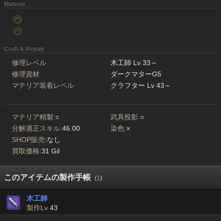
Materia
Craft & Repair
修理レベル
木工師 Lv 33～
修理資材
ダークマターG5
マテリア装着レベル
クラフター Lv 43～
マテリア精製:
○
武具投影:
○
分解適正スキル:
46.00
染色:
×
SHOP販売:
なし
買取価格:
31 Gil
このアイテムの製作手帳
(
1
)
木工師
製作Lv
43