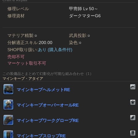
Craft & Repair
修理レベル
甲冑師 Lv 50～
修理資材
ダークマターG6
マテリア精製:
○
武具投影:
○
分解適正スキル:
200.00
染色:
○
SHOP取り扱い:
あり (購入条件付)
売却不可
マーケット取引不可
この装備品とまとめて幻影化が可能な組み合わせ（1）
マインキープ・アタイア
マインキープヘルメットRE
マインキープオーバーオールRE
マインキープワークグローブRE
マインキープスロップRE