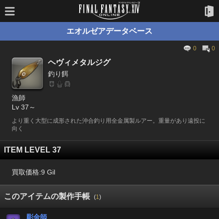
エオルゼアデータベース
0
0
ヘヴィメタルジグ
釣り餌
漁師
Lv 37～
より重く大型に成形された沖合釣り用全金属製ルアー。重量があり遠投に
向く
ITEM LEVEL 37
買取価格:
9 Gil
このアイテムの製作手帳
(
1
)
彫金師