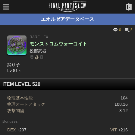
エオルゼアデータベース
0
5
RARE
EX
モンストロムウォーコイト
投擲武器
踊り子
Lv 81～
ITEM LEVEL 520
物理基本性能
104
物理オートアタック
108.16
攻撃間隔
3.12
Bonuses
DEX
+207
VIT
+216