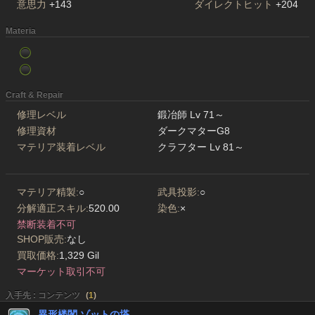
意思力
+143
ダイレクトヒット
+204
Materia
Craft & Repair
修理レベル
鍛冶師 Lv 71～
修理資材
ダークマターG8
マテリア装着レベル
クラフター Lv 81～
マテリア精製:
○
武具投影:
○
分解適正スキル:
520.00
染色:
×
禁断装着不可
SHOP販売:
なし
買取価格:
1,329 Gil
マーケット取引不可
入手先 : コンテンツ
(
1
)
異形楼閣 ゾットの塔