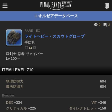
エオルゼアデータベース
0
2
RARE
EX
ライトヘビー・スカウトグローブ
手防具
双剣士 忍者 ヴァイパー
Lv 100～
ITEM LEVEL 710
物理防御力
604
魔法防御力
604
Bonuses
DEX
+334
VIT
+346
クリティカル
+225
ダイレクトヒット
+158