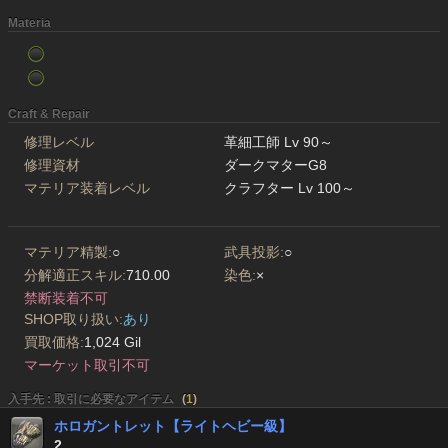
Materia
Craft & Repair
修理レベル
革細工師 Lv 90～
修理資材
ダークマターG8
マテリア装着レベル
クラフター Lv 100～
マテリア精製:
○
武具投影:
○
分解適正スキル:
710.00
染色:
×
禁断装着不可
SHOP取り扱い:
あり
買取価格:
1,024 Gil
マーケット取引不可
入手先 : 取引に必要なアイテム
(
1
)
ホロガントレット【ライトヘビー級】
2