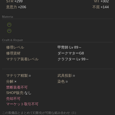
STR
+299
VIT
+302
意思力
+206
不屈
+144
Materia
Craft & Repair
修理レベル
甲冑師 Lv 89～
修理資材
ダークマターG8
マテリア装着レベル
クラフター Lv 99～
マテリア精製:
○
武具投影:
○
分解:
×
染色:
○
禁断装着不可
SHOP販売:
なし
売却不可
マーケット取引不可
この装備品とまとめて幻影化が可能な組み合わせ（1）