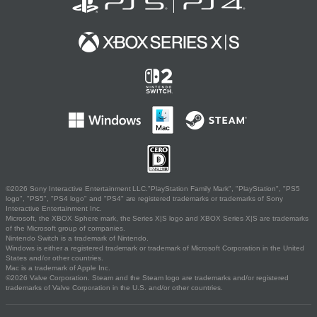
©2026 Sony Interactive Entertainment LLC."PlayStation Family Mark", "PlayStation", "PS5
logo", "PS5", "PS4 logo" and "PS4" are registered trademarks or trademarks of Sony
Interactive Entertainment Inc.
Microsoft, the XBOX Sphere mark, the Series X|S logo and XBOX Series X|S are trademarks
of the Microsoft group of companies.
Nintendo Switch is a trademark of Nintendo.
Windows is either a registered trademark or trademark of Microsoft Corporation in the United
States and/or other countries.
Mac is a trademark of Apple Inc.
©2026 Valve Corporation. Steam and the Steam logo are trademarks and/or registered
trademarks of Valve Corporation in the U.S. and/or other countries.