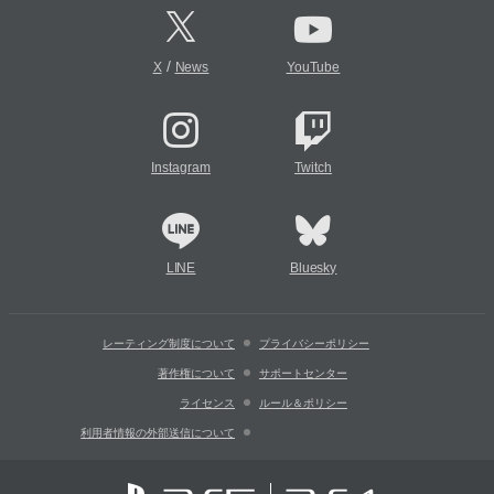
/
X
News
YouTube
Instagram
Twitch
LINE
Bluesky
レーティング制度について
プライバシーポリシー
著作権について
サポートセンター
ライセンス
ルール＆ポリシー
利用者情報の外部送信について