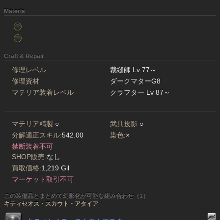
Materia
Craft & Repair
修理レベル
裁縫師 Lv 77～
修理資材
ダークマターG8
マテリア装着レベル
クラフター Lv 87～
マテリア精製:
○
武具投影:
○
分解適正スキル:
542.00
染色:
×
禁断装着不可
SHOP販売:
なし
買取価格:
1,219 Gil
マーケット取引不可
この装備品とまとめて幻影化が可能な組み合わせ（1）
キティセオス・スカウト・アタイア