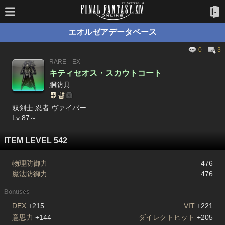
エオルゼアデータベース
0
3
RARE
EX
キティセオス・スカウトコート
胴防具
双剣士 忍者 ヴァイパー
Lv 87～
ITEM LEVEL 542
物理防御力
476
魔法防御力
476
Bonuses
DEX
+215
VIT
+221
意思力
+144
ダイレクトヒット
+205