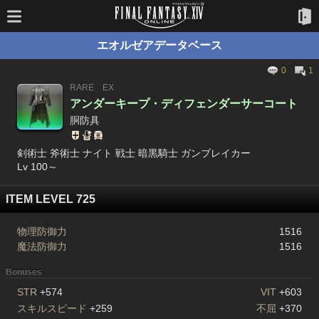
エオルゼアデータベース
0
1
RARE
EX
アンダーキープ・ディフェンダーサーコート
胴防具
剣術士 斧術士 ナイト 戦士 暗黒騎士 ガンブレイカー
Lv 100～
ITEM LEVEL 725
物理防御力
1516
魔法防御力
1516
Bonuses
STR
+574
VIT
+603
スキルスピード
+259
不屈
+370