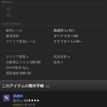
Materia
Craft & Repair
修理レベル
裁縫師 Lv 50～
修理資材
ダークマターG6
マテリア装着レベル
クラフター Lv 60～
マテリア精製:
○
武具投影:
○
分解適正スキル:
255.00
染色:
○
SHOP販売:
なし
買取価格:
500 Gil
このアイテムの製作手帳
(
1
)
裁縫師
製作Lv
60
裁縫秘伝書:第4巻