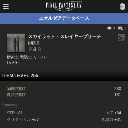
エオルゼアデータベース
0
0
スカイラット・スレイヤーブリーチ
脚防具
槍術士 竜騎士 リーパー
Lv 60～
ITEM LEVEL 255
物理防御力
230
魔法防御力
181
Bonuses
STR
+81
VIT
+84
クリティカル
+57
意思力
+81