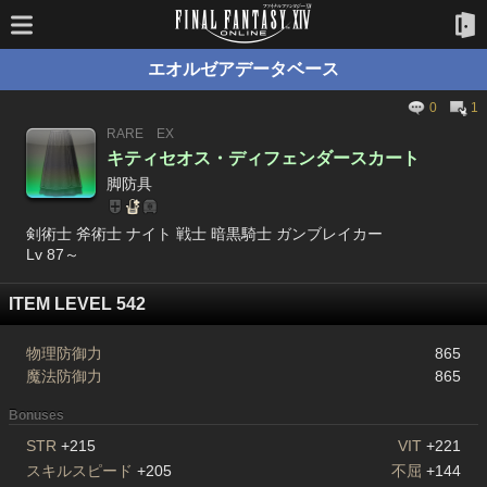
エオルゼアデータベース
0
1
RARE
EX
キティセオス・ディフェンダースカート
脚防具
剣術士 斧術士 ナイト 戦士 暗黒騎士 ガンブレイカー
Lv 87～
ITEM LEVEL 542
物理防御力
865
魔法防御力
865
Bonuses
STR
+215
VIT
+221
スキルスピード
+205
不屈
+144