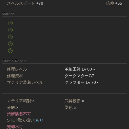
スペルスピード
+78
信仰
+55
Materia
Craft & Repair
修理レベル
革細工師 Lv 60～
修理資材
ダークマターG7
マテリア装着レベル
クラフター Lv 70～
マテリア精製:
○
武具投影:
○
分解:
×
染色:
○
禁断装着不可
SHOP取り扱い:
あり
売却不可