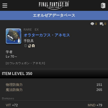
エオルゼアデータベース
0
0
RARE
EX
オラターカフス・アネモス
手防具
学者
Lv 70～
[エウレカウェポン・アネモス]
ITEM LEVEL 350
物理防御力
151
魔法防御力
265
Bonuses
VIT
+72
MND
+79