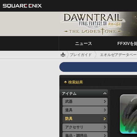
ニュース
FFXIVを
プレイガイド
エオルゼアデータベー
検索結果
アイテム
武器
道具
防具
アクセサリ
薬品・調理品