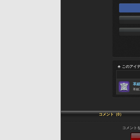
このアイ
革
革細
コメント（0）
コメント