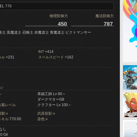
EL 770
物理防御力
魔法防御力
450
787
術士 黒魔道士 召喚士 赤魔道士 青魔道士 ピクトマンサー
INT
+414
カル
+231
スペルスピード
+162
ir
ル
革細工師 Lv 90～
ダークマターG8
装着レベル
クラフター Lv 100～
製:
○
武具投影:
○
キル:
770.00
染色:
○
なし
0 Gil