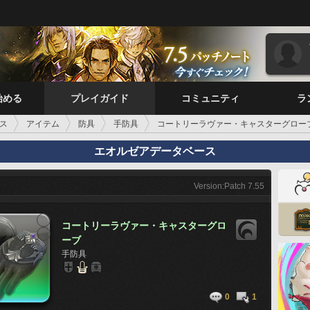
始める
プレイガイド
コミュニティ
ラ
ス
アイテム
防具
手防具
コートリーラヴァー・キャスターグロー
エオルゼアデータベース
Version:Patch 7.55
コートリーラヴァー・キャスターグロ
ーブ
手防具
0
1