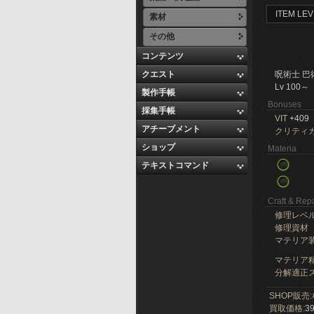
ITEM LEV
素材
その他
コンテンツ
クエスト
呪術士 巴
Lv 100～
製作手帳
Bonuses
採集手帳
VIT
+409
アチーブメント
クリティ
ショップ
Materia
テキストコマンド
Craft & Repa
修理レベ
修理資材
マテリア
マテリア精
分解適正ス
SHOP販売:
買取価格:
39