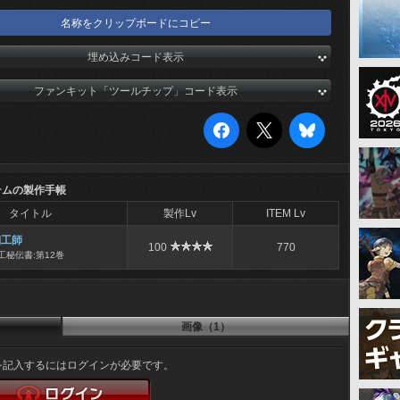
名称をクリップボードにコピー
埋め込みコード表示
ファンキット「ツールチップ」コード表示
テムの製作手帳
タイトル
製作Lv
ITEM Lv
細工師
100
770
工秘伝書:第12巻
画像（1）
を記入するにはログインが必要です。