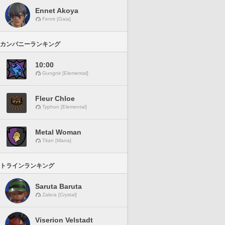
Ennet Akoya
Fenrir [Gaia]
カンパニーランキング
10:00
Gungnir [Elemental]
Fleur Chloe
Typhon [Elemental]
Metal Woman
Titan [Mana]
トラインランキング
Saruta Baruta
Zalera [Crystal]
Viserion Velstadt