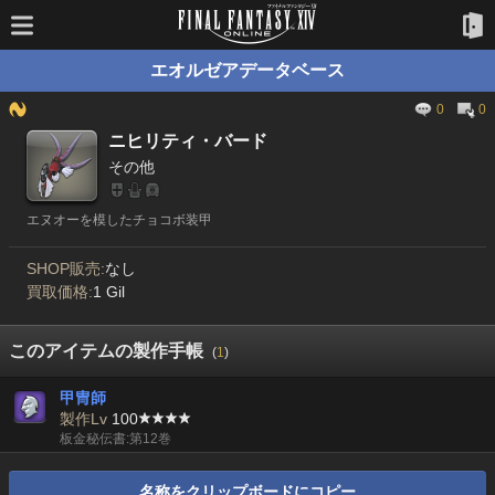
エオルゼアデータベース
0
0
ニヒリティ・バード
その他
エヌオーを模したチョコボ装甲
SHOP販売:
なし
買取価格:
1 Gil
このアイテムの製作手帳
(
1
)
甲冑師
製作Lv
100
板金秘伝書:第12巻
名称をクリップボードにコピー