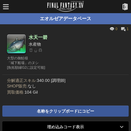
エオルゼアデータベース
0
1
水天一碧
水産物
大型の御鮭様
「城下船場」のヌシ
[魚拓額縁G2に設定可能]
分解適正スキル:
340.00 [調理師]
SHOP販売:
なし
買取価格:
104 Gil
名称をクリップボードにコピー
埋め込みコード表示