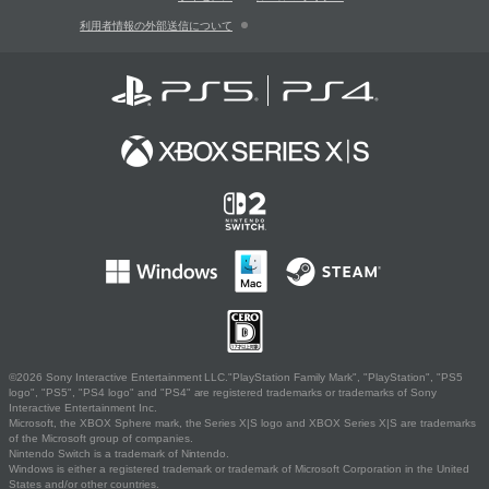
利用者情報の外部送信について
©2026 Sony Interactive Entertainment LLC."PlayStation Family Mark", "PlayStation", "PS5
logo", "PS5", "PS4 logo" and "PS4" are registered trademarks or trademarks of Sony
Interactive Entertainment Inc.
Microsoft, the XBOX Sphere mark, the Series X|S logo and XBOX Series X|S are trademarks
of the Microsoft group of companies.
Nintendo Switch is a trademark of Nintendo.
Windows is either a registered trademark or trademark of Microsoft Corporation in the United
States and/or other countries.