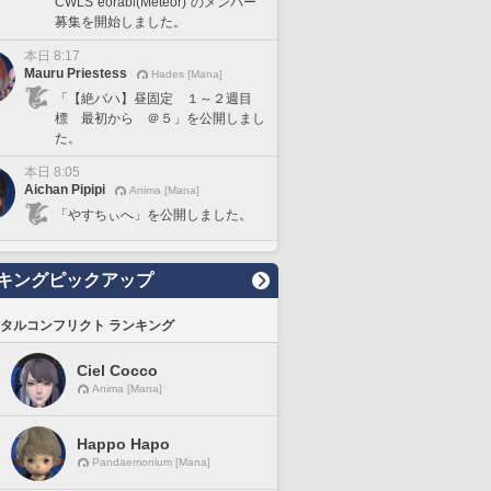
CWLS"eorabi(Meteor)"のメンバー
募集を開始しました。
本日 8:17
Mauru Priestess
Hades [Mana]
「【絶バハ】昼固定 １～２週目
標 最初から ＠５」を公開しまし
た。
本日 8:05
Aichan Pipipi
Anima [Mana]
「やすちぃへ」を公開しました。
キングピックアップ
タルコンフリクト ランキング
Ciel Cocco
Anima [Mana]
Happo Hapo
Pandaemonium [Mana]