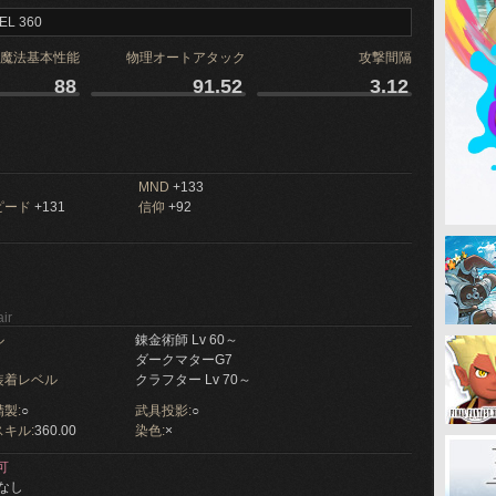
EL 360
魔法基本性能
物理オートアタック
攻撃間隔
88
91.52
3.12
MND
+133
ピード
+131
信仰
+92
ir
ル
錬金術師 Lv 60～
ダークマターG7
装着レベル
クラフター Lv 70～
製:
○
武具投影:
○
キル:
360.00
染色:
×
可
なし