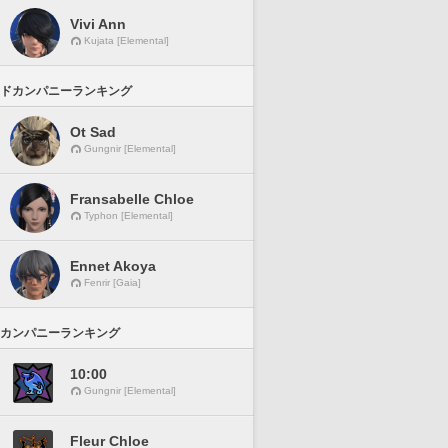
Vivi Ann
Kujata [Elemental]
ドカンパニーランキング
Ot Sad
Gungnir [Elemental]
Fransabelle Chloe
Typhon [Elemental]
Ennet Akoya
Fenrir [Gaia]
カンパニーランキング
10:00
Gungnir [Elemental]
Fleur Chloe