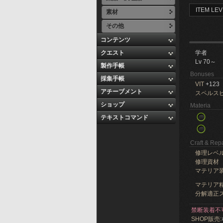
ITEM LEV
素材
その他
コンテンツ
クエスト
学者
Lv 70～
製作手帳
Bonuses
採集手帳
VIT
+123
アチーブメント
スペルス
ショップ
Materia
テキストコマンド
Craft & Repa
修理レベ
修理資材
マテリア
マテリア精
分解適正ス
禁断装着不
SHOP販売: