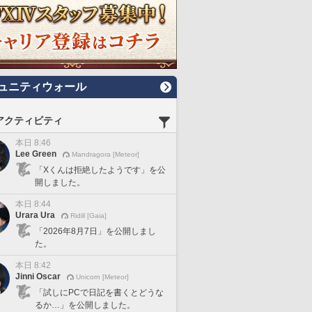
ュニティウォール
アクティビティ
本日 8:46
Lee Green
Mandragora [Meteor]
「Xくんは拒絶したようです」を公
開しました。
本日 8:44
Urara Ura
Ridill [Gaia]
「2026年8月7日」を公開しまし
た。
本日 8:42
Jinni Oscar
Unicorn [Meteor]
「試しにPCで日記を書くとどうな
るか…」を公開しました。