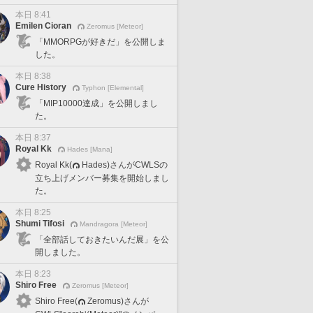
本日 8:41
Emilen Cioran
Zeromus [Meteor]
「MMORPGが好きだ」を公開しま
した。
本日 8:38
Cure History
Typhon [Elemental]
「MIP10000達成」を公開しまし
た。
本日 8:37
Royal Kk
Hades [Mana]
Royal Kk(
Hades)さんがCWLSの
立ち上げメンバー募集を開始しまし
た。
本日 8:25
Shumi Tifosi
Mandragora [Meteor]
「全部話しておきたいんだ展」を公
開しました。
本日 8:23
Shiro Free
Zeromus [Meteor]
Shiro Free(
Zeromus)さんが