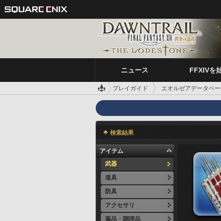
ニュース
FFXIVを
プレイガイド
エオルゼアデータベー
検索結果
アイテム
武器
道具
防具
アクセサリ
薬品・調理品