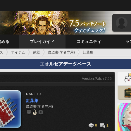
始める
プレイガイド
コミュニティ
ラ
ス
アイテム
武器
魔道書(学者専用)
紅葉集
エオルゼアデータベース
Version:Patch 7.55
RARE
EX
紅葉集
魔道書(学者専用)
0
1