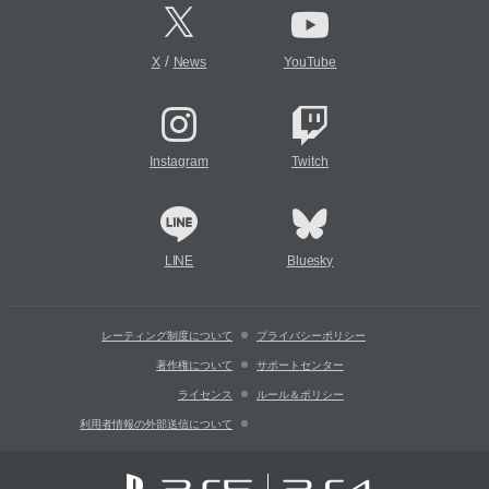
/
X
News
YouTube
Instagram
Twitch
LINE
Bluesky
レーティング制度について
プライバシーポリシー
著作権について
サポートセンター
ライセンス
ルール＆ポリシー
利用者情報の外部送信について