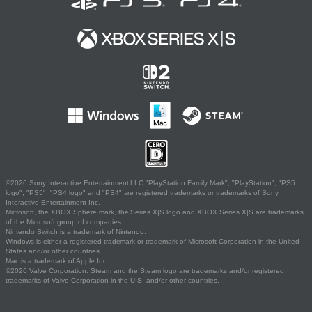
©2026 Sony Interactive Entertainment LLC."PlayStation Family Mark", "PlayStation", "PS5
logo", "PS5", "PS4 logo" and "PS4" are registered trademarks or trademarks of Sony
Interactive Entertainment Inc.
Microsoft, the XBOX Sphere mark, the Series X|S logo and XBOX Series X|S are trademarks
of the Microsoft group of companies.
Nintendo Switch is a trademark of Nintendo.
Windows is either a registered trademark or trademark of Microsoft Corporation in the United
States and/or other countries.
Mac is a trademark of Apple Inc.
©2026 Valve Corporation. Steam and the Steam logo are trademarks and/or registered
trademarks of Valve Corporation in the U.S. and/or other countries.