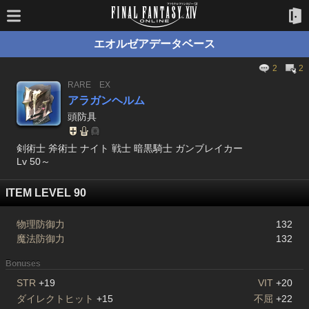
エオルゼアデータベース
2
2
RARE
EX
アラガンヘルム
頭防具
剣術士 斧術士 ナイト 戦士 暗黒騎士 ガンブレイカー
Lv 50～
ITEM LEVEL 90
物理防御力
132
魔法防御力
132
Bonuses
STR
+19
VIT
+20
ダイレクトヒット
+15
不屈
+22