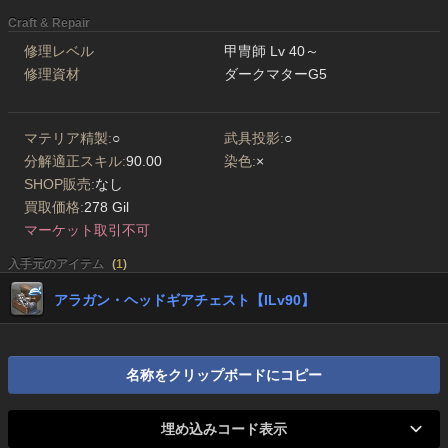
Craft & Repair
修理レベル
甲冑師 Lv 40～
修理資材
ダークマターG5
マテリア精製:
○
武具投影:
○
分解適正スキル:
90.00
染色:
×
SHOP販売:
なし
買取価格:
278 Gil
マーケット取引不可
入手元のアイテム
(
1
)
アラガン・ヘッドギアチェスト【ILv90】
名称をクリップボードにコピー
埋め込みコード表示