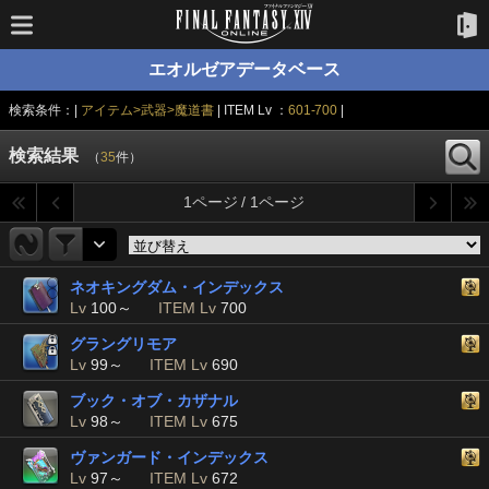
エオルゼアデータベース
検索条件：|
アイテム>武器>魔道書
| ITEM Lv ：
601-700
|
検索結果
（
35
件）
1ページ / 1ページ
ネオキングダム・インデックス
Lv
100～
ITEM Lv
700
グラングリモア
Lv
99～
ITEM Lv
690
ブック・オブ・カザナル
Lv
98～
ITEM Lv
675
ヴァンガード・インデックス
Lv
97～
ITEM Lv
672