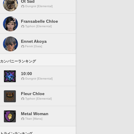
Ot Sad
Gungnir [Elemental]
Fransabelle Chloe
Typhon [Elemental]
Ennet Akoya
Fenrir [Gaia]
カンパニーランキング
10:00
Gungnir [Elemental]
Fleur Chloe
Typhon [Elemental]
Metal Woman
Titan [Mana]
トラインランキング