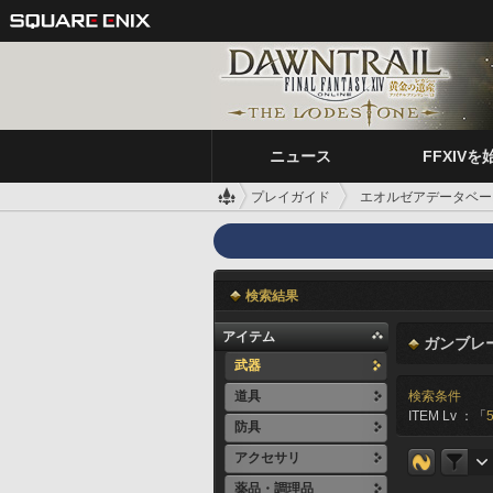
ニュース
FFXIVを
プレイガイド
エオルゼアデータベー
検索結果
アイテム
ガンブレ
武器
道具
検索条件
ITEM Lv ：「
防具
アクセサリ
薬品・調理品