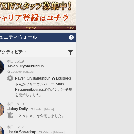
ュニティウォール
アクティビティ
本日 16:19
Raven Crystalbunbun
Louisoix [Chaos]
Raven Crystalbunbun(
Louisoix)
さんがフリーカンパニー"Stars
Requiem(Louisoix)"のメンバー募集
を開始しました。
本日 16:19
Littlety Dolly
Hades [Mana]
「久々に☺️」を公開しました。
本日 16:17
Linaria Snowdrop
Valefor [Meteor]