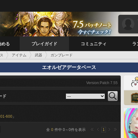
始める
プレイガイド
コミュニティ
ラ
ス
アイテム
武器
ガンブレード
エオルゼアデータベース
Version:Patch 7.55
ード
501-600
」
全
0
件中
0
～
0
件を表示
1