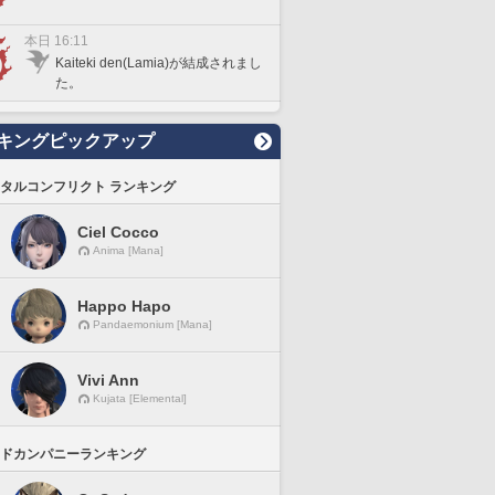
本日 16:11
Kaiteki den(Lamia)が結成されまし
た。
キングピックアップ
タルコンフリクト ランキング
Ciel Cocco
Anima [Mana]
Happo Hapo
Pandaemonium [Mana]
Vivi Ann
Kujata [Elemental]
ドカンパニーランキング