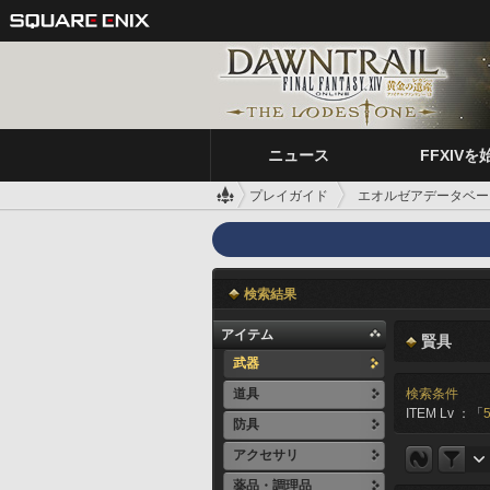
ニュース
FFXIVを
プレイガイド
エオルゼアデータベー
検索結果
アイテム
賢具
武器
道具
検索条件
ITEM Lv ：「
防具
アクセサリ
薬品・調理品