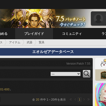
始める
プレイガイド
コミュニティ
ラ
ス
アイテム
武器
賢具
エオルゼアデータベース
Version:Patch 7.55
501-600
」
全
20
件中
1
～
20
件を表示
1