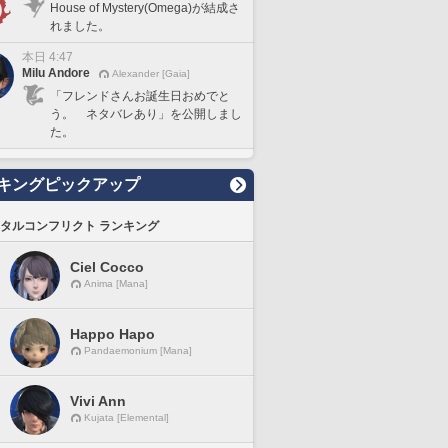
House of Mystery(Omega)が結成さ
れました。
本日 4:47
Milu Andore
Alexander [Gaia]
「フレンドさんお誕生日おめでと
う。 ネタバレあり」を公開しまし
た。
キングピックアップ
タルコンフリクト ランキング
Ciel Cocco
Anima [Mana]
Happo Hapo
Pandaemonium [Mana]
Vivi Ann
Kujata [Elemental]