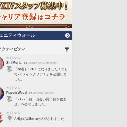
ュニティウォール
アクティビティ
本日 5:02
Siri Meria
Carbuncle [Elemental]
「学者もLv100になりました！そし
て7.0メインクリア！」を公開しま
した。
本日 5:02
Raven Weed
Unicorn [Meteor]
「2127日目：出会い厨よ目を覚ま
せ」を公開しました。
本日 5:02
Azlight(Ultima)が結成されました。