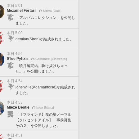
本日 5:01
Mezamel Fertaril
Ultima [Gaia]
「アルバムコレクション」を公開し
ました。
本日 5:00
demian(Siren)が結成されました。
本日 4:56
S'lee Pyhxis
Carbuncle [Elemental]
「暁月編完結。駆け抜けちゃっ
た。」を公開しました。
本日 4:54
jonshville(Adamantoise)が結成され
ました。
本日 4:53
Mieze Bestie
Ixion [Mana]
「【ブラインド】魔の塔ノーマル
【クレセントアイル】 事前募集
その２」を公開しました。
本日 4:51