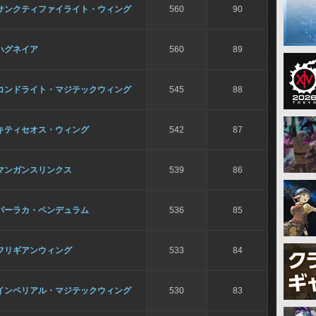
サンクティファイライト・ウィング
560
90
ハグネイア
560
89
コンドライト・マジテックウィング
545
88
キティセオス・ウィング
542
87
マンガンスリンクス
539
86
パーラカ・ペンデュラム
536
85
フリギアンウィング
533
84
インペリアル・マジテックウィング
530
83