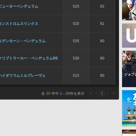
ピューターペンデュラム
525
82
モンストロムスリンクス
520
81
エデンモーン・ペンデュラム
535
80
クリプトラーカー・ペンデュラムRE
530
80
ハイダリウムミルプレーヴェ
515
80
全
20
件中
1
～
20
件を表示
1