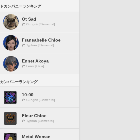
ドカンパニーランキング
Ot Sad
Gungnir [Elemental]
Fransabelle Chloe
Typhon [Elemental]
Ennet Akoya
Fenrir [Gaia]
カンパニーランキング
10:00
Gungnir [Elemental]
Fleur Chloe
Typhon [Elemental]
Metal Woman