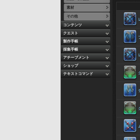
素材
その他
コンテンツ
クエスト
製作手帳
採集手帳
アチーブメント
ショップ
テキストコマンド