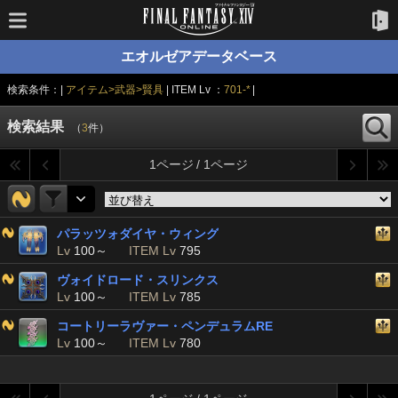
エオルゼアデータベース
検索条件：|
アイテム>武器>賢具
| ITEM Lv ：
701-*
|
検索結果
（
3
件）
1ページ / 1ページ
パラッツォダイヤ・ウィング
Lv
100～
ITEM Lv
795
ヴォイドロード・スリンクス
Lv
100～
ITEM Lv
785
コートリーラヴァー・ペンデュラムRE
Lv
100～
ITEM Lv
780