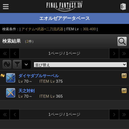
エオルゼアデータベース
検索条件：|
アイテム>武器>二刀流武器
| ITEM Lv ：
301-400
|
検索結果
（
2
件）
1ページ / 1ページ
ダイヤダブルサーベル
Lv
70～
ITEM Lv
375
天之対剣
Lv
70～
ITEM Lv
365
1ページ / 1ページ