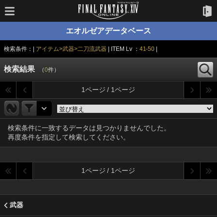
エオルゼアデータベース
検索条件：|
アイテム>武器>二刀流武器
| ITEM Lv ：
41-50
|
検索結果
（
0
件）
1ページ / 1ページ
検索条件に一致するデータは見つかりませんでした。
再度条件を指定して検索してください。
1ページ / 1ページ
武器