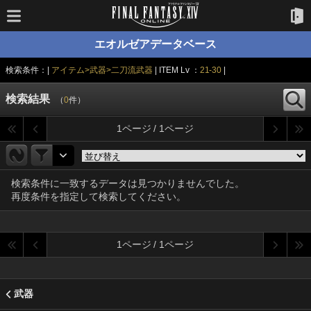
エオルゼアデータベース
検索条件：|
アイテム>武器>二刀流武器
| ITEM Lv ：
21-30
|
検索結果
（
0
件）
1ページ / 1ページ
検索条件に一致するデータは見つかりませんでした。
再度条件を指定して検索してください。
1ページ / 1ページ
武器