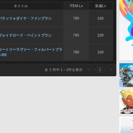
タイトル
ITEM Lv
装備Lv
パラッツォダイヤ・ファンブラシ
795
100
ヴォイドロード・ペイントブラシ
785
100
コートリーラヴァー・フィルバートブラ
780
100
シRE
全
3
件中
1
～
3
件を表示
1