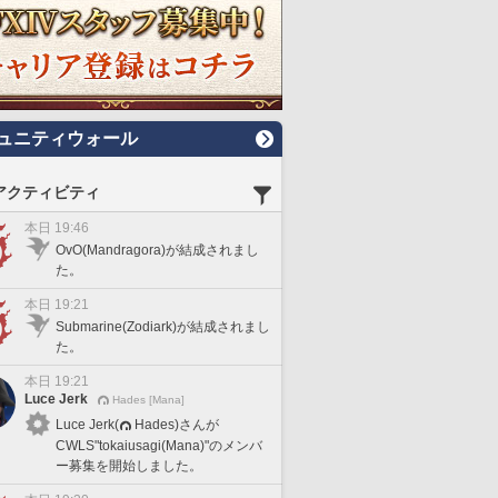
ュニティウォール
アクティビティ
本日 19:46
OvO(Mandragora)が結成されまし
た。
本日 19:21
Submarine(Zodiark)が結成されまし
た。
本日 19:21
Luce Jerk
Hades [Mana]
Luce Jerk(
Hades)さんが
CWLS"tokaiusagi(Mana)"のメンバ
ー募集を開始しました。