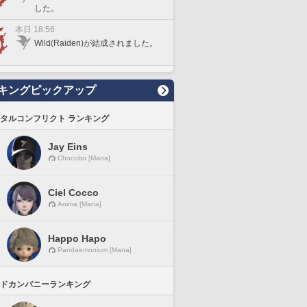
した。
本日 18:56
Wild(Raiden)が結成されました。
キングピックアップ
タルコンフリクト ランキング
Jay Eins
Chocobo [Mana]
Ciel Cocco
Anima [Mana]
Happo Hapo
Pandaemonium [Mana]
ドカンパニーランキング