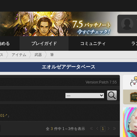
始める
プレイガイド
コミュニティ
ラ
ス
アイテム
武器
筆
エオルゼアデータベース
Version:Patch 7.55
01-*
」
全
3
件中
1
～
3
件を表示
1