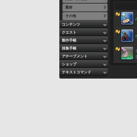
素材
その他
コンテンツ
クエスト
製作手帳
採集手帳
アチーブメント
ショップ
テキストコマンド