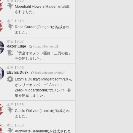
本日 19:20
Moonlight Flowers(Raiden)が結成
されました。
本日 19:15
Rose Garden(Gungnir)が結成され
ました。
本日 19:07
Razor Edge
Kujata [Elemental]
「黄金オオヌシ３匹目：三刃の鯱」
を公開しました。
本日 19:06
Elzynia Dusk
Midgardsormr [Aether]
Elzynia Dusk(
Midgardsormr)さん
がフリーカンパニー"-Absolute
Zero-(Midgardsormr)"のメンバー募
集を開始しました。
本日 18:58
Castle Oblivion(Lamia)が結成され
ました。
本日 18:58
Archivists(Behemoth)が結成されま