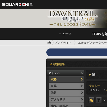
ニュース
FFXIVを
プレイガイド
エオルゼアデータベー
検索結果
アイテム
筆
武器
道具
検索条件
ITEM Lv ：「
7
防具
アクセサリ
薬品・調理品