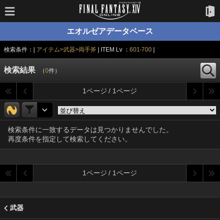
エオルゼアデータベース
検索条件：|
アイテム>武器>両手斧
| ITEM Lv ：
601-700
|
検索結果
（
0
件）
1ページ / 1ページ
検索条件に一致するデータは見つかりませんでした。
再度条件を指定して検索してください。
1ページ / 1ページ
武器