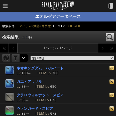
エオルゼアデータベース
検索条件：|
アイテム>武器>両手槍
| ITEM Lv ：
601-700
|
検索結果
（
35
件）
1ページ / 1ページ
ネオキングダム・ハルバード
Lv
100～
ITEM Lv
700
ガエ・アッサル
Lv
99～
ITEM Lv
690
クラロウォルナット・スピア
Lv
98～
ITEM Lv
675
ヴァンガード・スピア
Lv
97～
ITEM Lv
672