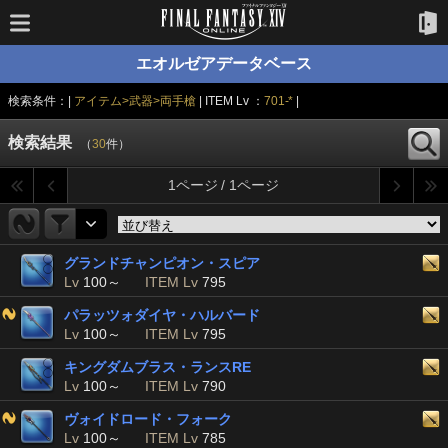
エオルゼアデータベース
検索条件：|
アイテム>武器>両手槍
| ITEM Lv ：
701-*
|
検索結果
（
30
件）
1ページ / 1ページ
グランドチャンピオン・スピア
Lv
100～
ITEM Lv
795
パラッツォダイヤ・ハルバード
Lv
100～
ITEM Lv
795
キングダムブラス・ランスRE
Lv
100～
ITEM Lv
790
ヴォイドロード・フォーク
Lv
100～
ITEM Lv
785