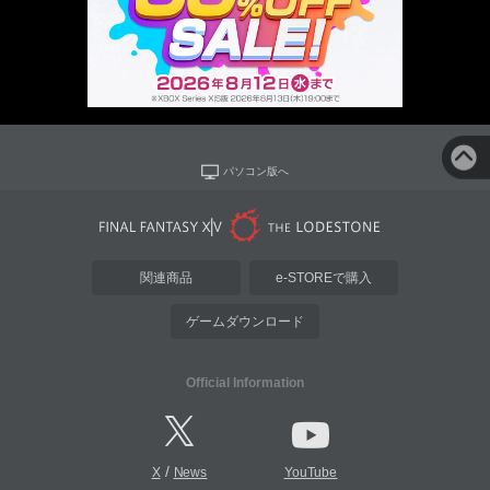
パソコン版へ
関連商品
e-STOREで購入
ゲームダウンロード
Official Information
/
X
News
YouTube