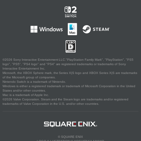
©2026 Sony Interactive Entertainment LLC."PlayStation Family Mark", "PlayStation", "PS5
logo", "PS5", "PS4 logo" and "PS4" are registered trademarks or trademarks of Sony
Interactive Entertainment Inc.
Microsoft, the XBOX Sphere mark, the Series X|S logo and XBOX Series X|S are trademarks
of the Microsoft group of companies.
Nintendo Switch is a trademark of Nintendo.
Windows is either a registered trademark or trademark of Microsoft Corporation in the United
States and/or other countries.
Mac is a trademark of Apple Inc.
©2026 Valve Corporation. Steam and the Steam logo are trademarks and/or registered
trademarks of Valve Corporation in the U.S. and/or other countries.
© SQUARE ENIX