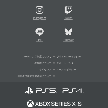
Instagram
Twitch
LINE
Bluesky
レーティング制度について
プライバシーポリシー
著作権について
サポートセンター
ライセンス
ルール＆ポリシー
利用者情報の外部送信について