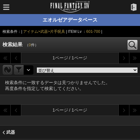
エオルゼアデータベース
検索条件：|
アイテム>武器>片手呪具
| ITEM Lv ：
601-700
|
検索結果
（
0
件）
1ページ / 1ページ
検索条件に一致するデータは見つかりませんでした。
再度条件を指定して検索してください。
1ページ / 1ページ
武器