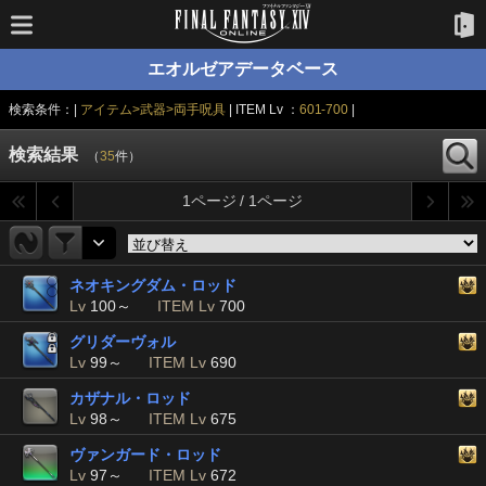
エオルゼアデータベース
検索条件：|
アイテム>武器>両手呪具
| ITEM Lv ：
601-700
|
検索結果
（
35
件）
1ページ / 1ページ
ネオキングダム・ロッド
Lv
100～
ITEM Lv
700
グリダーヴォル
Lv
99～
ITEM Lv
690
カザナル・ロッド
Lv
98～
ITEM Lv
675
ヴァンガード・ロッド
Lv
97～
ITEM Lv
672