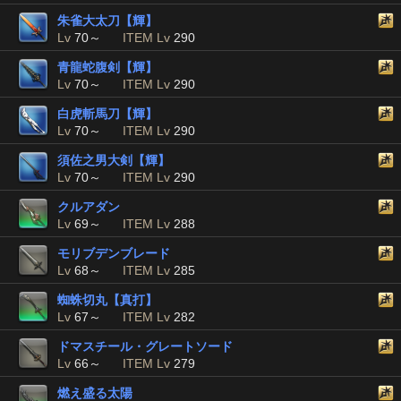
朱雀大太刀【輝】
Lv
70～
ITEM Lv
290
青龍蛇腹剣【輝】
Lv
70～
ITEM Lv
290
白虎斬馬刀【輝】
Lv
70～
ITEM Lv
290
須佐之男大剣【輝】
Lv
70～
ITEM Lv
290
クルアダン
Lv
69～
ITEM Lv
288
モリブデンブレード
Lv
68～
ITEM Lv
285
蜘蛛切丸【真打】
Lv
67～
ITEM Lv
282
ドマスチール・グレートソード
Lv
66～
ITEM Lv
279
燃え盛る太陽