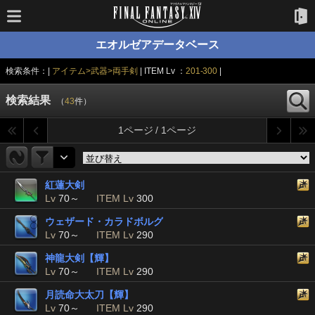
エオルゼアデータベース
検索条件：|
アイテム>武器>両手剣
| ITEM Lv ：
201-300
|
検索結果
（
43
件）
1ページ / 1ページ
紅蓮大剣
Lv
70～
ITEM Lv
300
ウェザード・カラドボルグ
Lv
70～
ITEM Lv
290
神龍大剣【輝】
Lv
70～
ITEM Lv
290
月読命大太刀【輝】
Lv
70～
ITEM Lv
290