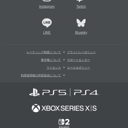
Instagram
Twitch
LINE
Bluesky
レーティング制度について
プライバシーポリシー
著作権について
サポートセンター
ライセンス
ルール＆ポリシー
利用者情報の外部送信について