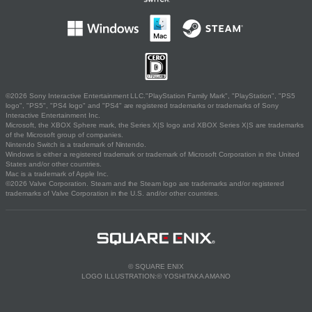
©2026 Sony Interactive Entertainment LLC."PlayStation Family Mark", "PlayStation", "PS5
logo", "PS5", "PS4 logo" and "PS4" are registered trademarks or trademarks of Sony
Interactive Entertainment Inc.
Microsoft, the XBOX Sphere mark, the Series X|S logo and XBOX Series X|S are trademarks
of the Microsoft group of companies.
Nintendo Switch is a trademark of Nintendo.
Windows is either a registered trademark or trademark of Microsoft Corporation in the United
States and/or other countries.
Mac is a trademark of Apple Inc.
©2026 Valve Corporation. Steam and the Steam logo are trademarks and/or registered
trademarks of Valve Corporation in the U.S. and/or other countries.
© SQUARE ENIX
LOGO ILLUSTRATION:© YOSHITAKA AMANO