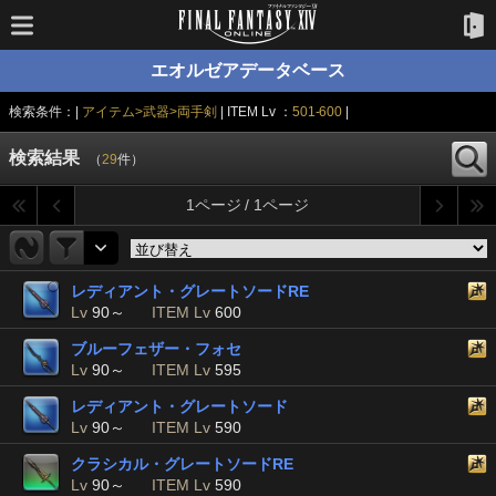
エオルゼアデータベース
検索条件：|
アイテム>武器>両手剣
| ITEM Lv ：
501-600
|
検索結果
（
29
件）
1ページ / 1ページ
レディアント・グレートソードRE
Lv
90～
ITEM Lv
600
ブルーフェザー・フォセ
Lv
90～
ITEM Lv
595
レディアント・グレートソード
Lv
90～
ITEM Lv
590
クラシカル・グレートソードRE
Lv
90～
ITEM Lv
590