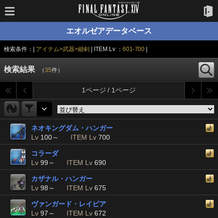
エオルゼアデータベース
検索条件：|
アイテム>武器>細剣
| ITEM Lv ：
601-700
|
検索結果
（
35
件）
1ページ / 1ページ
ネオキングダム・ハンガー
Lv
100～
ITEM Lv
700
コラーダ
Lv
99～
ITEM Lv
690
カザナル・ハンガー
Lv
98～
ITEM Lv
675
ヴァンガード・レイピア
Lv
97～
ITEM Lv
672