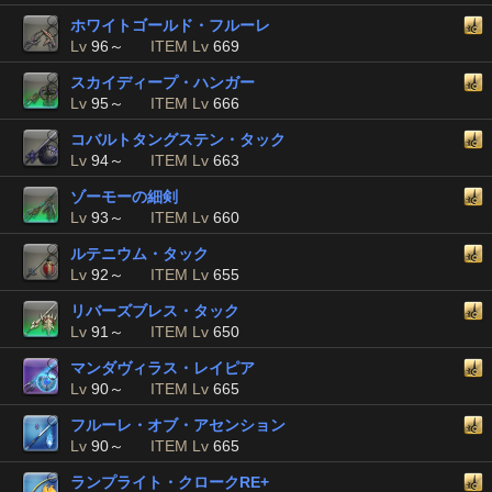
ホワイトゴールド・フルーレ
Lv
96～
ITEM Lv
669
スカイディープ・ハンガー
Lv
95～
ITEM Lv
666
コバルトタングステン・タック
Lv
94～
ITEM Lv
663
ゾーモーの細剣
Lv
93～
ITEM Lv
660
ルテニウム・タック
Lv
92～
ITEM Lv
655
リバーズブレス・タック
Lv
91～
ITEM Lv
650
マンダヴィラス・レイピア
Lv
90～
ITEM Lv
665
フルーレ・オブ・アセンション
Lv
90～
ITEM Lv
665
ランプライト・クロークRE+