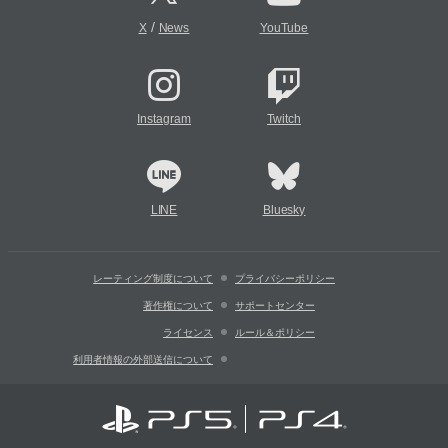
/
X
News
YouTube
Instagram
Twitch
LINE
Bluesky
レーティング制度について
プライバシーポリシー
著作権について
サポートセンター
ライセンス
ルール＆ポリシー
利用者情報の外部送信について