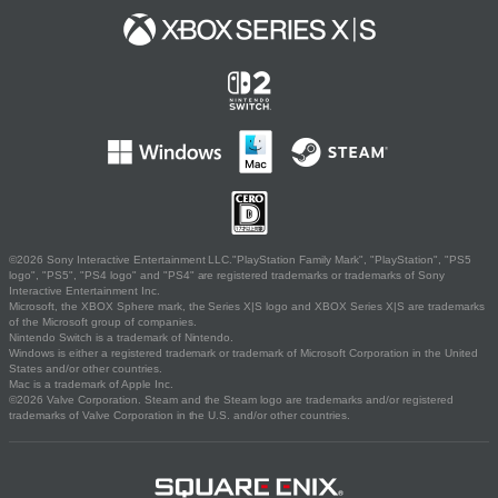
©2026 Sony Interactive Entertainment LLC."PlayStation Family Mark", "PlayStation", "PS5
logo", "PS5", "PS4 logo" and "PS4" are registered trademarks or trademarks of Sony
Interactive Entertainment Inc.
Microsoft, the XBOX Sphere mark, the Series X|S logo and XBOX Series X|S are trademarks
of the Microsoft group of companies.
Nintendo Switch is a trademark of Nintendo.
Windows is either a registered trademark or trademark of Microsoft Corporation in the United
States and/or other countries.
Mac is a trademark of Apple Inc.
©2026 Valve Corporation. Steam and the Steam logo are trademarks and/or registered
trademarks of Valve Corporation in the U.S. and/or other countries.