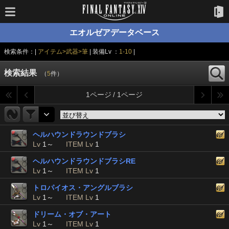
エオルゼアデータベース
検索条件：|
アイテム>武器>筆
| 装備Lv ：
1-10
|
検索結果
（
5
件）
1ページ / 1ページ
ヘルハウンドラウンドブラシ
Lv
1～
ITEM Lv
1
ヘルハウンドラウンドブラシRE
Lv
1～
ITEM Lv
1
トロパイオス・アングルブラシ
Lv
1～
ITEM Lv
1
ドリーム・オブ・アート
Lv
1～
ITEM Lv
1