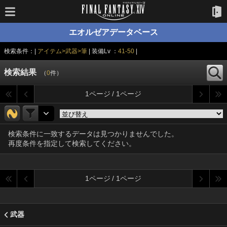
エオルゼアデータベース
検索条件：|
アイテム>武器>筆
| 装備Lv ：
41-50
|
検索結果
（
0
件）
1ページ / 1ページ
検索条件に一致するデータは見つかりませんでした。
再度条件を指定して検索してください。
1ページ / 1ページ
武器