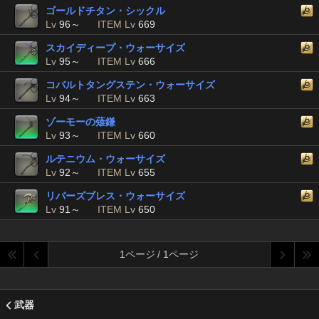
ゴールドチタン・シックル
Lv
96～
ITEM Lv
669
スカイディープ・ウォーサイズ
Lv
95～
ITEM Lv
666
コバルトタングステン・ウォーサイズ
Lv
94～
ITEM Lv
663
ゾーモーの薙鎌
Lv
93～
ITEM Lv
660
ルテニウム・ウォーサイズ
Lv
92～
ITEM Lv
655
リバーズブレス・ウォーサイズ
Lv
91～
ITEM Lv
650
1ページ / 1ページ
武器