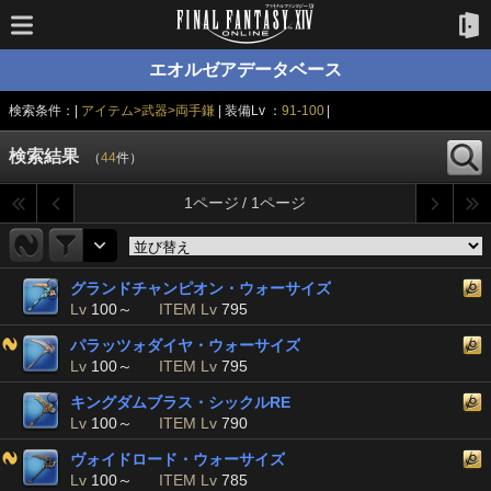
エオルゼアデータベース
検索条件：|
アイテム>武器>両手鎌
| 装備Lv ：
91-100
|
検索結果
（
44
件）
1ページ / 1ページ
グランドチャンピオン・ウォーサイズ
Lv
100～
ITEM Lv
795
パラッツォダイヤ・ウォーサイズ
Lv
100～
ITEM Lv
795
キングダムブラス・シックルRE
Lv
100～
ITEM Lv
790
ヴォイドロード・ウォーサイズ
Lv
100～
ITEM Lv
785