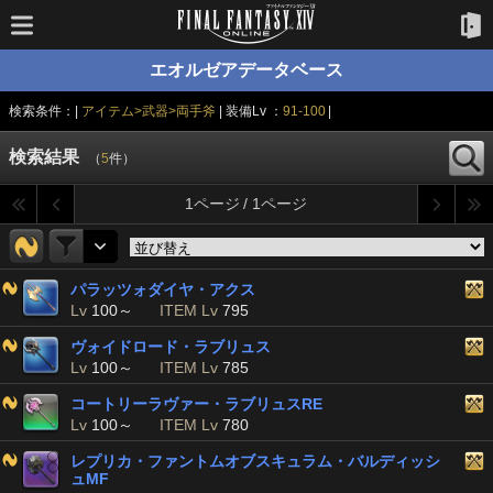
エオルゼアデータベース
検索条件：|
アイテム>武器>両手斧
| 装備Lv ：
91-100
|
検索結果
（
5
件）
1ページ / 1ページ
パラッツォダイヤ・アクス
Lv
100～
ITEM Lv
795
ヴォイドロード・ラブリュス
Lv
100～
ITEM Lv
785
コートリーラヴァー・ラブリュスRE
Lv
100～
ITEM Lv
780
レプリカ・ファントムオブスキュラム・バルディッシ
ュMF