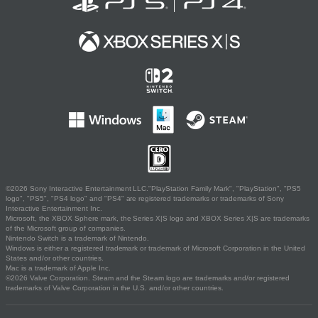
©2026 Sony Interactive Entertainment LLC."PlayStation Family Mark", "PlayStation", "PS5
logo", "PS5", "PS4 logo" and "PS4" are registered trademarks or trademarks of Sony
Interactive Entertainment Inc.
Microsoft, the XBOX Sphere mark, the Series X|S logo and XBOX Series X|S are trademarks
of the Microsoft group of companies.
Nintendo Switch is a trademark of Nintendo.
Windows is either a registered trademark or trademark of Microsoft Corporation in the United
States and/or other countries.
Mac is a trademark of Apple Inc.
©2026 Valve Corporation. Steam and the Steam logo are trademarks and/or registered
trademarks of Valve Corporation in the U.S. and/or other countries.