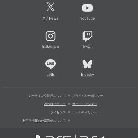
/
X
News
YouTube
Instagram
Twitch
LINE
Bluesky
レーティング制度について
プライバシーポリシー
著作権について
サポートセンター
ライセンス
ルール＆ポリシー
利用者情報の外部送信について