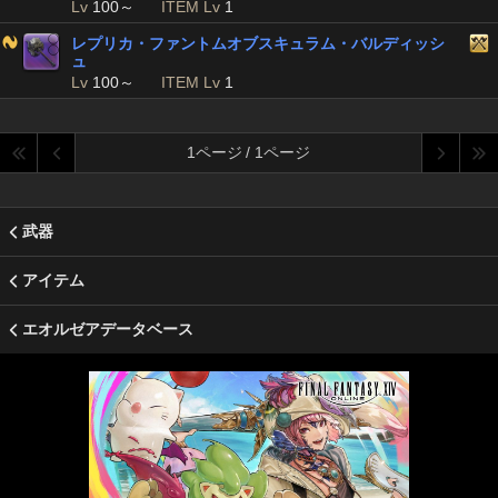
Lv
100～
ITEM Lv
1
レプリカ・ファントムオブスキュラム・バルディッシ
ュ
Lv
100～
ITEM Lv
1
1ページ / 1ページ
武器
アイテム
エオルゼアデータベース