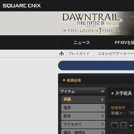
ニュース
FFXIVを
プレイガイド
エオルゼアデータベー
検索結果
アイテム
片手呪具
武器
道具
検索条件
装備Lv ：「
91
防具
アクセサリ
薬品・調理品