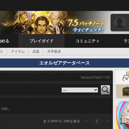
始める
プレイガイド
コミュニティ
ラ
ス
アイテム
武器
片手呪具
エオルゼアデータベース
Version:Patch 7.55
-100
」
全
0
件中
0
～
0
件を表示
1