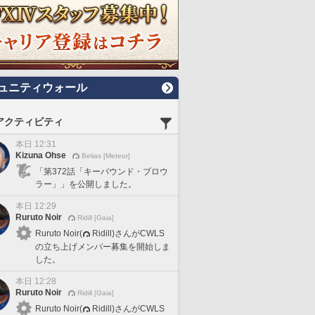
ュニティウォール
アクティビティ
本日 12:31
Kizuna Ohse
Belias [Meteor]
「第372話「キーバウンド・ブロウ
ラー」」を公開しました。
本日 12:29
Ruruto Noir
Ridill [Gaia]
Ruruto Noir(
Ridill)さんがCWLS
の立ち上げメンバー募集を開始しま
した。
本日 12:28
Ruruto Noir
Ridill [Gaia]
Ruruto Noir(
Ridill)さんがCWLS