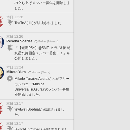
の立ち上げメンバー募集を開始しま
した。
本日 12:28
TeaTeA(Ifrit)が結成されました。
本日 12:26
Resona Scarlet
Belias [Meteor]
「【短期P5~】@5MT､ヒラ､近接 絶
妖星乱舞固定メンバー募集！！」を
公開しました。
本日 12:24
Mikoto Yura
Asura [Mana]
Mikoto Yura(
Asura)さんがフリー
カンパニー"Musica
Universalis(Asura)"のメンバー募集
を開始しました。
本日 12:17
tewtwet(Sophia)が結成されまし
た。
本日 12:17
SwitchUp(Omega)が結成されまし