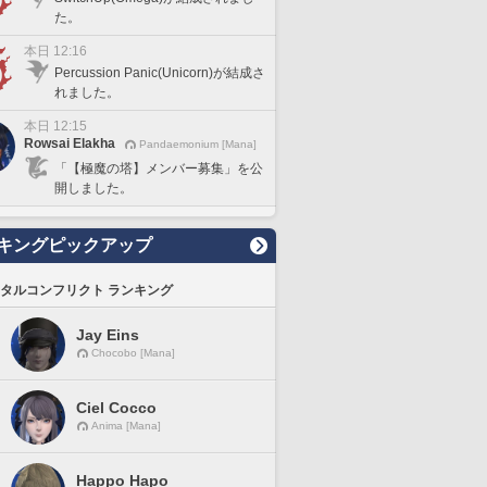
た。
本日 12:16
Percussion Panic(Unicorn)が結成さ
れました。
本日 12:15
Rowsai Elakha
Pandaemonium [Mana]
「【極魔の塔】メンバー募集」を公
開しました。
キングピックアップ
タルコンフリクト ランキング
Jay Eins
Chocobo [Mana]
Ciel Cocco
Anima [Mana]
Happo Hapo