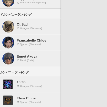
Pandaemonium [Mana]
ドカンパニーランキング
Ot Sad
Gungnir [Elemental]
Fransabelle Chloe
Typhon [Elemental]
Ennet Akoya
Fenrir [Gaia]
カンパニーランキング
10:00
Gungnir [Elemental]
Fleur Chloe
Typhon [Elemental]